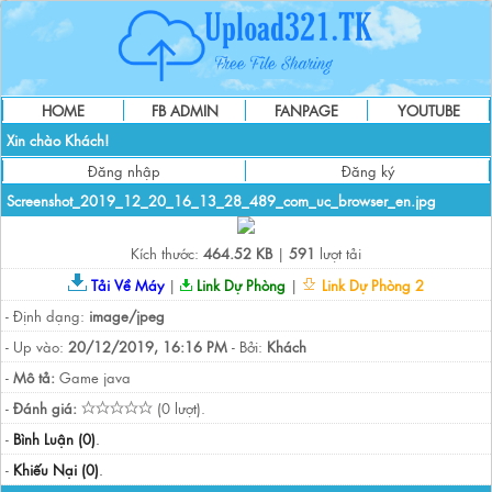
HOME
FB ADMIN
FANPAGE
YOUTUBE
Xin chào Khách!
Đăng nhập
Đăng ký
Screenshot_2019_12_20_16_13_28_489_com_uc_browser_en.jpg
Kích thước:
464.52 KB
|
591
lượt tải
Tải Về Máy
|
Link Dự Phòng
|
Link Dự Phòng 2
- Định dạng:
image/jpeg
- Up vào:
20/12/2019, 16:16 PM
- Bởi:
Khách
-
Mô tả:
Game java
-
Đánh giá:
(0 lượt).
-
Bình Luận (0)
.
-
Khiếu Nại (0)
.