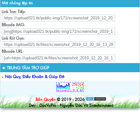
Mã nhúng tệp tin
Link Trực Tiếp:
BBcode IMG:
Link Rút Gọn:
BBcode URL:
★ TRUNG TÂM TRỢ GIÚP
»
Nội Quy, Điều Khoản & Giúp Đỡ
Bản Quyền
© 2019 - 2026
Dev : DucVuPro - Nguyễn Đức Vũ Entertainment