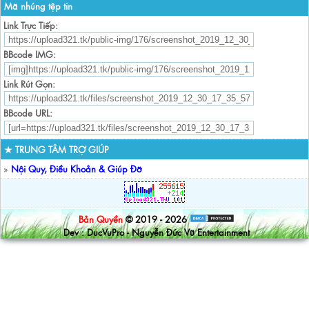
Mã nhúng tệp tin
Link Trực Tiếp:
BBcode IMG:
Link Rút Gọn:
BBcode URL:
★ TRUNG TÂM TRỢ GIÚP
»
Nội Quy, Điều Khoản & Giúp Đỡ
Bản Quyền
© 2019 - 2026
Dev : DucVuPro - Nguyễn Đức Vũ Entertainment