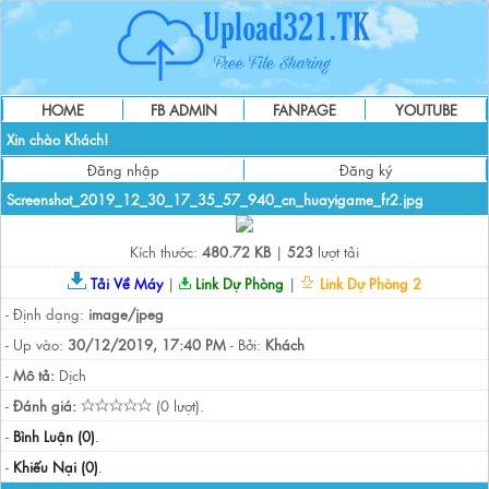
HOME
FB ADMIN
FANPAGE
YOUTUBE
Xin chào Khách!
Đăng nhập
Đăng ký
Screenshot_2019_12_30_17_35_57_940_cn_huayigame_fr2.jpg
Kích thước:
480.72 KB
|
523
lượt tải
Tải Về Máy
|
Link Dự Phòng
|
Link Dự Phòng 2
- Định dạng:
image/jpeg
- Up vào:
30/12/2019, 17:40 PM
- Bởi:
Khách
-
Mô tả:
Dịch
-
Đánh giá:
(0 lượt).
-
Bình Luận (0)
.
-
Khiếu Nại (0)
.