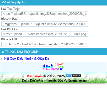
Mã nhúng tệp tin
Link Trực Tiếp:
BBcode IMG:
Link Rút Gọn:
BBcode URL:
★ TRUNG TÂM TRỢ GIÚP
»
Nội Quy, Điều Khoản & Giúp Đỡ
Bản Quyền
© 2019 - 2026
Dev : DucVuPro - Nguyễn Đức Vũ Entertainment