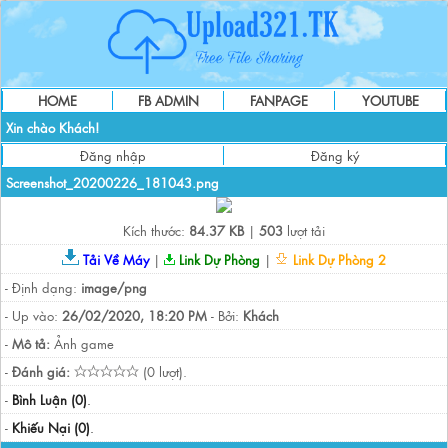
HOME
FB ADMIN
FANPAGE
YOUTUBE
Xin chào Khách!
Đăng nhập
Đăng ký
Screenshot_20200226_181043.png
Kích thước:
84.37 KB
|
503
lượt tải
Tải Về Máy
|
Link Dự Phòng
|
Link Dự Phòng 2
- Định dạng:
image/png
- Up vào:
26/02/2020, 18:20 PM
- Bởi:
Khách
-
Mô tả:
Ảnh game
-
Đánh giá:
(0 lượt).
-
Bình Luận (0)
.
-
Khiếu Nại (0)
.