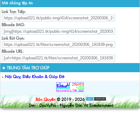
Mã nhúng tệp tin
Link Trực Tiếp:
BBcode IMG:
Link Rút Gọn:
BBcode URL:
★ TRUNG TÂM TRỢ GIÚP
»
Nội Quy, Điều Khoản & Giúp Đỡ
Bản Quyền
© 2019 - 2026
Dev : DucVuPro - Nguyễn Đức Vũ Entertainment