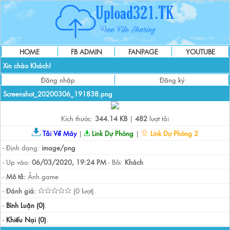
HOME
FB ADMIN
FANPAGE
YOUTUBE
Xin chào Khách!
Đăng nhập
Đăng ký
Screenshot_20200306_191838.png
Kích thước:
344.14 KB
|
482
lượt tải
Tải Về Máy
|
Link Dự Phòng
|
Link Dự Phòng 2
- Định dạng:
image/png
- Up vào:
06/03/2020, 19:24 PM
- Bởi:
Khách
-
Mô tả:
Ảnh game
-
Đánh giá:
(0 lượt).
-
Bình Luận (0)
.
-
Khiếu Nại (0)
.