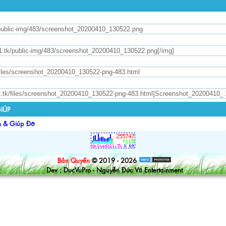
IÚP
n & Giúp Đỡ
Bản Quyền
© 2019 - 2026
Dev : DucVuPro - Nguyễn Đức Vũ Entertainment