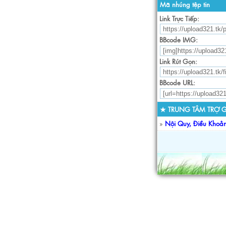
Mã nhúng tệp tin
Link Trực Tiếp:
BBcode IMG:
Link Rút Gọn:
BBcode URL:
★ TRUNG TÂM TRỢ G
»
Nội Quy, Điều Khoả