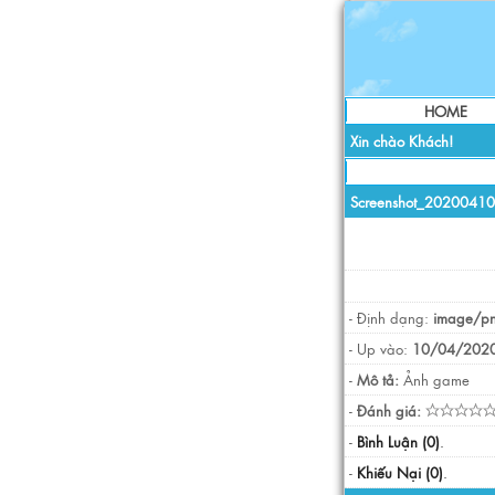
HOME
Xin chào Khách!
Screenshot_2020041
- Định dạng:
image/p
- Up vào:
10/04/2020
-
Mô tả:
Ảnh game
-
Đánh giá:
-
Bình Luận (0)
.
-
Khiếu Nại (0)
.