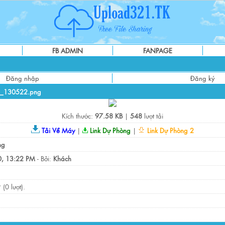
FB ADMIN
FANPAGE
Đăng nhập
Đăng ký
0_130522.png
Kích thước:
97.58 KB
|
548
lượt tải
Tải Về Máy
|
Link Dự Phòng
|
Link Dự Phòng 2
ng
, 13:22 PM
- Bởi:
Khách
(0 lượt).