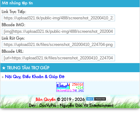
Mã nhúng tệp tin
Link Trực Tiếp:
BBcode IMG:
Link Rút Gọn:
BBcode URL:
★ TRUNG TÂM TRỢ GIÚP
»
Nội Quy, Điều Khoản & Giúp Đỡ
Bản Quyền
© 2019 - 2026
Dev : DucVuPro - Nguyễn Đức Vũ Entertainment