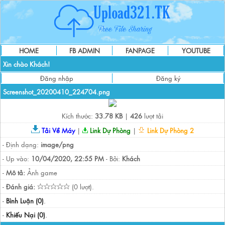
HOME
FB ADMIN
FANPAGE
YOUTUBE
Xin chào Khách!
Đăng nhập
Đăng ký
Screenshot_20200410_224704.png
Kích thước:
33.78 KB
|
426
lượt tải
Tải Về Máy
|
Link Dự Phòng
|
Link Dự Phòng 2
- Định dạng:
image/png
- Up vào:
10/04/2020, 22:55 PM
- Bởi:
Khách
-
Mô tả:
Ảnh game
-
Đánh giá:
(0 lượt).
-
Bình Luận (0)
.
-
Khiếu Nại (0)
.