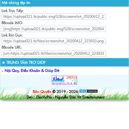
Mã nhúng tệp tin
Link Trực Tiếp:
BBcode IMG:
Link Rút Gọn:
BBcode URL:
★ TRUNG TÂM TRỢ GIÚP
»
Nội Quy, Điều Khoản & Giúp Đỡ
Bản Quyền
© 2019 - 2026
Dev : DucVuPro - Nguyễn Đức Vũ Entertainment