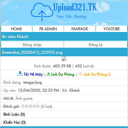
HOME
FB ADMIN
FANPAGE
YOUTUBE
Xin chào Khách!
Đăng nhập
Đăng ký
Screenshot_20200412_223933.png
Kích thước:
405.39 KB
|
432
lượt tải
Tải Về Máy
|
Link Dự Phòng
|
Link Dự Phòng 2
- Định dạng:
image/png
- Up vào:
12/04/2020, 22:53 PM
- Bởi:
Khách
-
Mô tả:
Ảnh game
-
Đánh giá:
(0 lượt).
-
Bình Luận (0)
.
-
Khiếu Nại (0)
.