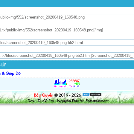
IÚP
n & Giúp Đỡ
Bản Quyền
© 2019 - 2026
Dev : DucVuPro - Nguyễn Đức Vũ Entertainment