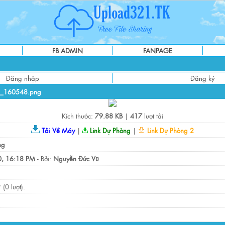
FB ADMIN
FANPAGE
Đăng nhập
Đăng ký
9_160548.png
Kích thước:
79.88 KB
|
417
lượt tải
Tải Về Máy
|
Link Dự Phòng
|
Link Dự Phòng 2
ng
, 16:18 PM
- Bởi:
Nguyễn Đức Vũ
(0 lượt).