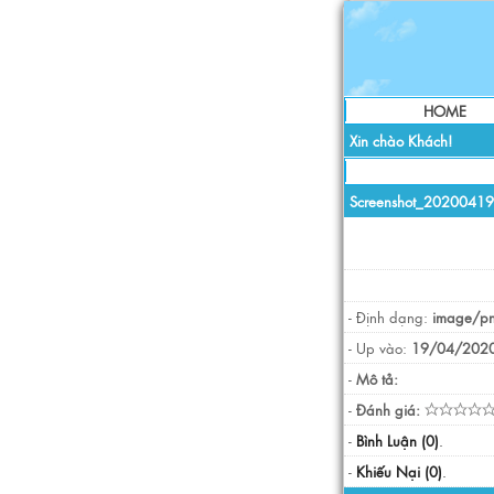
HOME
Xin chào Khách!
Screenshot_2020041
- Định dạng:
image/p
- Up vào:
19/04/2020
-
Mô tả:
-
Đánh giá:
-
Bình Luận (0)
.
-
Khiếu Nại (0)
.