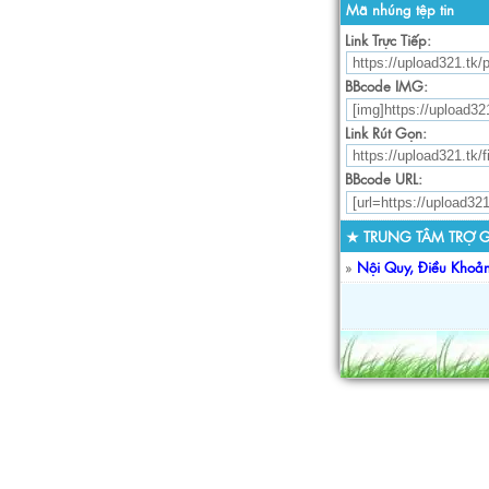
Mã nhúng tệp tin
Link Trực Tiếp:
BBcode IMG:
Link Rút Gọn:
BBcode URL:
★ TRUNG TÂM TRỢ G
»
Nội Quy, Điều Khoả