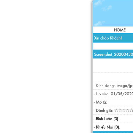
HOME
Xin chào Khách!
Screenshot_2020043
- Định dạng:
image/jp
- Up vào:
01/05/2020
-
Mô tả:
-
Đánh giá:
-
Bình Luận (0)
.
-
Khiếu Nại (0)
.