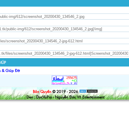
IÚP
n & Giúp Đỡ
Bản Quyền
© 2019 - 2026
Dev : DucVuPro - Nguyễn Đức Vũ Entertainment