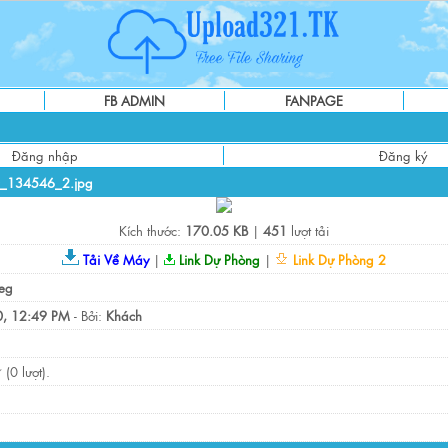
FB ADMIN
FANPAGE
Đăng nhập
Đăng ký
0_134546_2.jpg
Kích thước:
170.05 KB
|
451
lượt tải
Tải Về Máy
|
Link Dự Phòng
|
Link Dự Phòng 2
eg
, 12:49 PM
- Bởi:
Khách
(0 lượt).