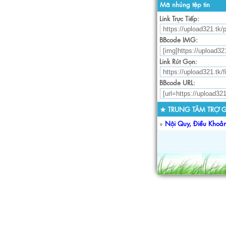
Mã nhúng tệp tin
Link Trực Tiếp:
BBcode IMG:
Link Rút Gọn:
BBcode URL:
★ TRUNG TÂM TRỢ G
»
Nội Quy, Điều Khoả