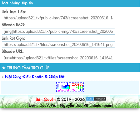
Mã nhúng tệp tin
Link Trực Tiếp:
BBcode IMG:
Link Rút Gọn:
BBcode URL:
★ TRUNG TÂM TRỢ GIÚP
»
Nội Quy, Điều Khoản & Giúp Đỡ
Bản Quyền
© 2019 - 2026
Dev : DucVuPro - Nguyễn Đức Vũ Entertainment