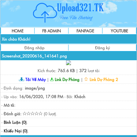
HOME
FB ADMIN
FANPAGE
YOUTUBE
Xin chào Khách!
Đăng nhập
Đăng ký
Screenshot_20200616_141641.png
Kích thước:
765.6 KB
|
372
lượt tải
Tải Về Máy
|
Link Dự Phòng
|
Link Dự Phòng 2
- Định dạng:
image/png
- Up vào:
16/06/2020, 17:08 PM
- Bởi:
Khách
-
Mô tả:
-
Đánh giá:
(0 lượt).
-
Bình Luận (0)
.
-
Khiếu Nại (0)
.