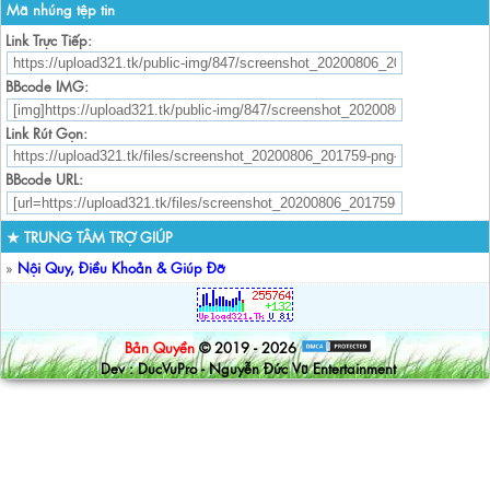
Mã nhúng tệp tin
Link Trực Tiếp:
BBcode IMG:
Link Rút Gọn:
BBcode URL:
★ TRUNG TÂM TRỢ GIÚP
»
Nội Quy, Điều Khoản & Giúp Đỡ
Bản Quyền
© 2019 - 2026
Dev : DucVuPro - Nguyễn Đức Vũ Entertainment