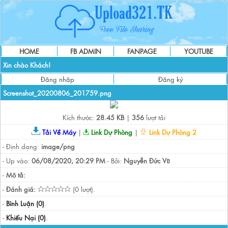
HOME
FB ADMIN
FANPAGE
YOUTUBE
Xin chào Khách!
Đăng nhập
Đăng ký
Screenshot_20200806_201759.png
Kích thước:
28.45 KB
|
356
lượt tải
Tải Về Máy
|
Link Dự Phòng
|
Link Dự Phòng 2
- Định dạng:
image/png
- Up vào:
06/08/2020, 20:29 PM
- Bởi:
Nguyễn Đức Vũ
-
Mô tả:
-
Đánh giá:
(0 lượt).
-
Bình Luận (0)
.
-
Khiếu Nại (0)
.