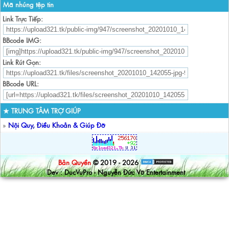
Mã nhúng tệp tin
Link Trực Tiếp:
BBcode IMG:
Link Rút Gọn:
BBcode URL:
★ TRUNG TÂM TRỢ GIÚP
»
Nội Quy, Điều Khoản & Giúp Đỡ
Bản Quyền
© 2019 - 2026
Dev : DucVuPro - Nguyễn Đức Vũ Entertainment