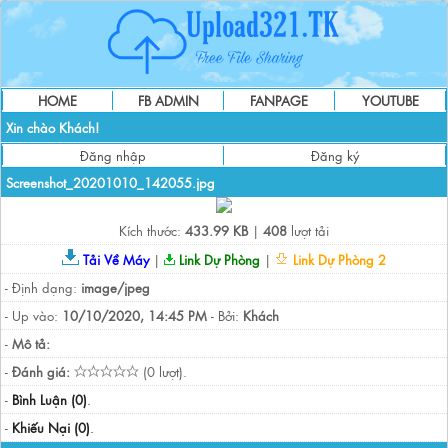
HOME
FB ADMIN
FANPAGE
YOUTUBE
Xin chào Khách!
Đăng nhập
Đăng ký
Screenshot_20201010_142055.jpg
Kích thước:
433.99 KB
|
408
lượt tải
Tải Về Máy
|
Link Dự Phòng
|
Link Dự Phòng 2
- Định dạng:
image/jpeg
- Up vào:
10/10/2020, 14:45 PM
- Bởi:
Khách
-
Mô tả:
-
Đánh giá:
(0 lượt).
-
Bình Luận (0)
.
-
Khiếu Nại (0)
.