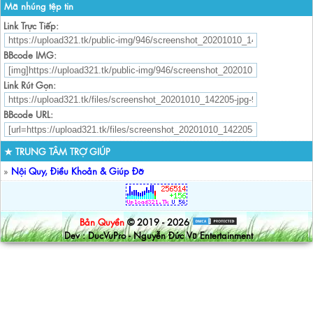
Mã nhúng tệp tin
Link Trực Tiếp:
BBcode IMG:
Link Rút Gọn:
BBcode URL:
★ TRUNG TÂM TRỢ GIÚP
»
Nội Quy, Điều Khoản & Giúp Đỡ
Bản Quyền
© 2019 - 2026
Dev : DucVuPro - Nguyễn Đức Vũ Entertainment