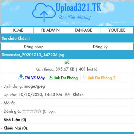
HOME
FB ADMIN
FANPAGE
YOUTUBE
Xin chào Khách!
Đăng nhập
Đăng ký
Screenshot_20201010_142205.jpg
Kích thước:
395.67 KB
|
401
lượt tải
Tải Về Máy
|
Link Dự Phòng
|
Link Dự Phòng 2
- Định dạng:
image/jpeg
- Up vào:
10/10/2020, 14:43 PM
- Bởi:
Khách
-
Mô tả:
-
Đánh giá:
(0 lượt).
-
Bình Luận (0)
.
-
Khiếu Nại (0)
.