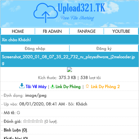
HOME
FB ADMIN
FANPAGE
YOUTUBE
Xin chào Khách!
Đăng nhập
Đăng ký
Screenshot_2020_01_08_07_35_22_732_ru_playsoftware_j2meloader.jp
g
Kích thước:
375.3 KB
|
538
lượt tải
Tải Về Máy
|
Link Dự Phòng
|
Link Dự Phòng 2
- Định dạng:
image/jpeg
- Up vào:
08/01/2020, 08:41 AM
- Bởi:
Khách
-
Mô tả:
G
-
Đánh giá:
(0 lượt).
-
Bình Luận (0)
.
-
Khiếu Nại (0)
.