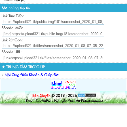
Mã nhúng tệp tin
Link Trực Tiếp:
BBcode IMG:
Link Rút Gọn:
BBcode URL:
★ TRUNG TÂM TRỢ GIÚP
»
Nội Quy, Điều Khoản & Giúp Đỡ
Bản Quyền
© 2019 - 2026
Dev : DucVuPro - Nguyễn Đức Vũ Entertainment