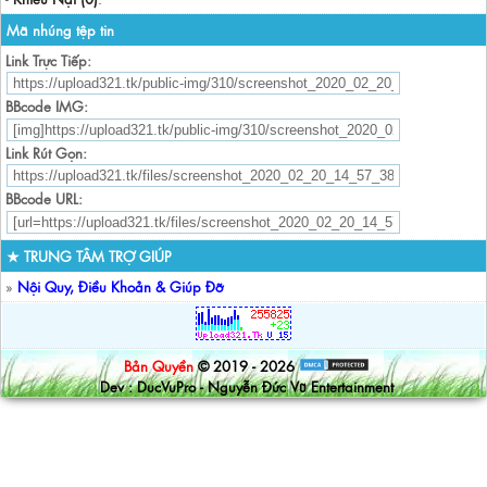
Mã nhúng tệp tin
Link Trực Tiếp:
BBcode IMG:
Link Rút Gọn:
BBcode URL:
★ TRUNG TÂM TRỢ GIÚP
»
Nội Quy, Điều Khoản & Giúp Đỡ
Bản Quyền
© 2019 - 2026
Dev : DucVuPro - Nguyễn Đức Vũ Entertainment