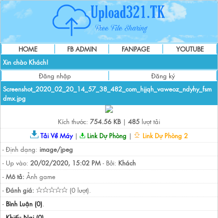
HOME
FB ADMIN
FANPAGE
YOUTUBE
Xin chào Khách!
Đăng nhập
Đăng ký
Screenshot_2020_02_20_14_57_38_482_com_hjjqh_vaweoz_ndyhy_fsm
dmx.jpg
Kích thước:
754.56 KB
|
485
lượt tải
Tải Về Máy
|
Link Dự Phòng
|
Link Dự Phòng 2
- Định dạng:
image/jpeg
- Up vào:
20/02/2020, 15:02 PM
- Bởi:
Khách
-
Mô tả:
Ảnh game
-
Đánh giá:
(0 lượt).
-
Bình Luận (0)
.
-
Khiếu Nại (0)
.