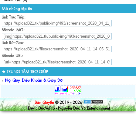
Mã nhúng tệp tin
Link Trực Tiếp:
BBcode IMG:
Link Rút Gọn:
BBcode URL:
★ TRUNG TÂM TRỢ GIÚP
»
Nội Quy, Điều Khoản & Giúp Đỡ
Bản Quyền
© 2019 - 2026
Dev : DucVuPro - Nguyễn Đức Vũ Entertainment