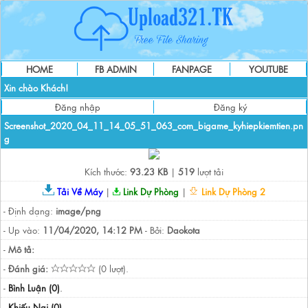
HOME
FB ADMIN
FANPAGE
YOUTUBE
Xin chào Khách!
Đăng nhập
Đăng ký
Screenshot_2020_04_11_14_05_51_063_com_bigame_kyhiepkiemtien.pn
g
Kích thước:
93.23 KB
|
519
lượt tải
Tải Về Máy
|
Link Dự Phòng
|
Link Dự Phòng 2
- Định dạng:
image/png
- Up vào:
11/04/2020, 14:12 PM
- Bởi:
Daokota
-
Mô tả:
-
Đánh giá:
(0 lượt).
-
Bình Luận (0)
.
-
Khiếu Nại (0)
.