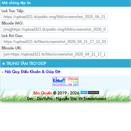
Mã nhúng tệp tin
Link Trực Tiếp:
BBcode IMG:
Link Rút Gọn:
BBcode URL:
★ TRUNG TÂM TRỢ GIÚP
»
Nội Quy, Điều Khoản & Giúp Đỡ
Bản Quyền
© 2019 - 2026
Dev : DucVuPro - Nguyễn Đức Vũ Entertainment