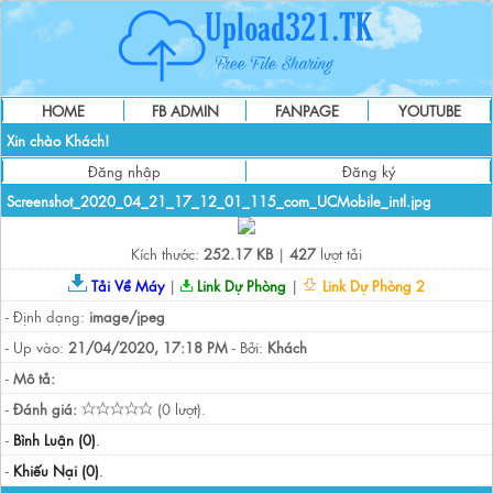
HOME
FB ADMIN
FANPAGE
YOUTUBE
Xin chào Khách!
Đăng nhập
Đăng ký
Screenshot_2020_04_21_17_12_01_115_com_UCMobile_intl.jpg
Kích thước:
252.17 KB
|
427
lượt tải
Tải Về Máy
|
Link Dự Phòng
|
Link Dự Phòng 2
- Định dạng:
image/jpeg
- Up vào:
21/04/2020, 17:18 PM
- Bởi:
Khách
-
Mô tả:
-
Đánh giá:
(0 lượt).
-
Bình Luận (0)
.
-
Khiếu Nại (0)
.