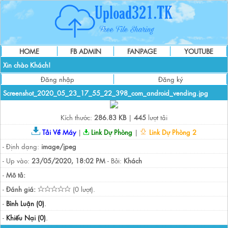
HOME
FB ADMIN
FANPAGE
YOUTUBE
Xin chào Khách!
Đăng nhập
Đăng ký
Screenshot_2020_05_23_17_55_22_398_com_android_vending.jpg
Kích thước:
286.83 KB
|
445
lượt tải
Tải Về Máy
|
Link Dự Phòng
|
Link Dự Phòng 2
- Định dạng:
image/jpeg
- Up vào:
23/05/2020, 18:02 PM
- Bởi:
Khách
-
Mô tả:
-
Đánh giá:
(0 lượt).
-
Bình Luận (0)
.
-
Khiếu Nại (0)
.