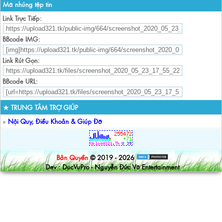
Mã nhúng tệp tin
Link Trực Tiếp:
BBcode IMG:
Link Rút Gọn:
BBcode URL:
★ TRUNG TÂM TRỢ GIÚP
»
Nội Quy, Điều Khoản & Giúp Đỡ
Bản Quyền
© 2019 - 2026
Dev : DucVuPro - Nguyễn Đức Vũ Entertainment