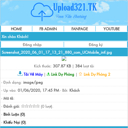
HOME
FB ADMIN
FANPAGE
YOUTUBE
Xin chào Khách!
Đăng nhập
Đăng ký
Screenshot_2020_06_01_17_13_21_880_com_UCMobile_intl.jpg
Kích thước:
307.87 KB
|
384
lượt tải
Tải Về Máy
|
Link Dự Phòng
|
Link Dự Phòng 2
- Định dạng:
image/jpeg
- Up vào:
01/06/2020, 17:45 PM
- Bởi:
Khách
-
Mô tả:
-
Đánh giá:
(0 lượt).
-
Bình Luận (0)
.
-
Khiếu Nại (0)
.