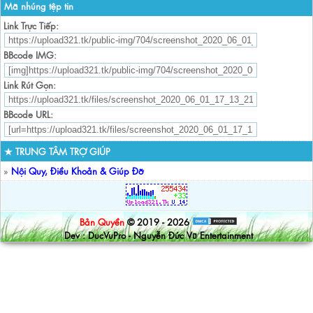
Mã nhúng tệp tin
Link Trực Tiếp:
BBcode IMG:
Link Rút Gọn:
BBcode URL:
★ TRUNG TÂM TRỢ GIÚP
»
Nội Quy, Điều Khoản & Giúp Đỡ
Bản Quyền
© 2019 - 2026
Dev : DucVuPro - Nguyễn Đức Vũ Entertainment