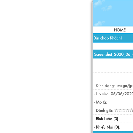
HOME
Xin chào Khách!
Screenshot_2020_06_
- Định dạng:
image/jp
- Up vào:
05/06/2020
-
Mô tả:
-
Đánh giá:
-
Bình Luận (0)
.
-
Khiếu Nại (0)
.