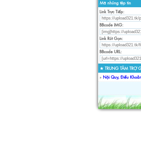
Mã nhúng tệp tin
Link Trực Tiếp:
BBcode IMG:
Link Rút Gọn:
BBcode URL:
★ TRUNG TÂM TRỢ G
»
Nội Quy, Điều Khoả