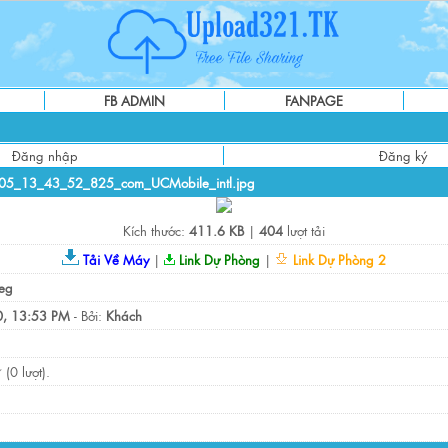
FB ADMIN
FANPAGE
Đăng nhập
Đăng ký
05_13_43_52_825_com_UCMobile_intl.jpg
Kích thước:
411.6 KB
|
404
lượt tải
Tải Về Máy
|
Link Dự Phòng
|
Link Dự Phòng 2
eg
, 13:53 PM
- Bởi:
Khách
(0 lượt).