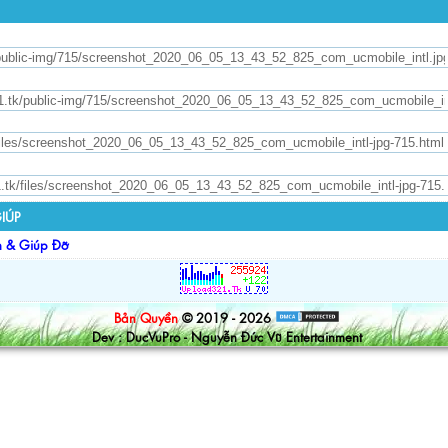
IÚP
n & Giúp Đỡ
Bản Quyền
© 2019 - 2026
Dev : DucVuPro - Nguyễn Đức Vũ Entertainment