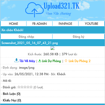
HOME
FB ADMIN
FANPAGE
YOUTUBE
Xin chào Khách!
Đăng nhập
Đăng ký
Screenshot_2021_05_16_07_43_21.png
Kích thước:
260.58 KB
|
379
lượt tải
Tải Về Máy
|
Link Dự Phòng
|
Link Dự Phòng 2
- Định dạng:
image/png
- Up vào:
26/05/2021, 12:38 PM
- Bởi:
Khách
-
Mô tả:
-
Đánh giá:
(0 lượt).
-
Bình Luận (0)
.
-
Khiếu Nại (0)
.