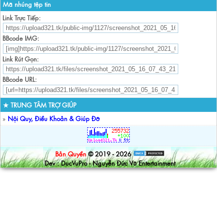
Mã nhúng tệp tin
Link Trực Tiếp:
BBcode IMG:
Link Rút Gọn:
BBcode URL:
★ TRUNG TÂM TRỢ GIÚP
»
Nội Quy, Điều Khoản & Giúp Đỡ
Bản Quyền
© 2019 - 2026
Dev : DucVuPro - Nguyễn Đức Vũ Entertainment