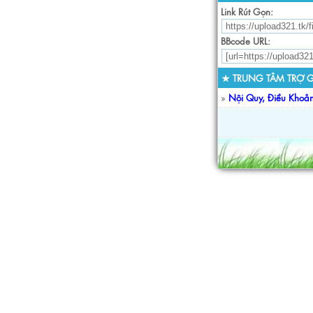
Link Rút Gọn:
BBcode URL:
★ TRUNG TÂM TRỢ G
»
Nội Quy, Điều Khoả