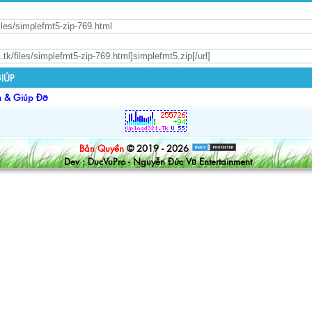
IÚP
n & Giúp Đỡ
Bản Quyền
© 2019 - 2026
Dev : DucVuPro - Nguyễn Đức Vũ Entertainment