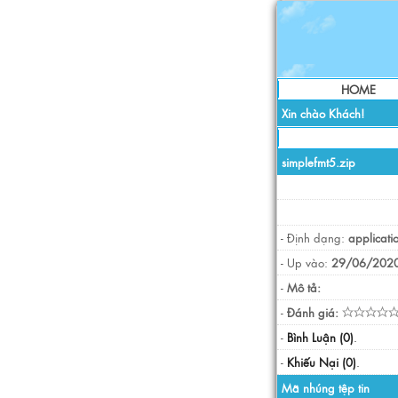
HOME
Xin chào Khách!
simplefmt5.zip
- Định dạng:
applicati
- Up vào:
29/06/2020
-
Mô tả:
-
Đánh giá:
-
Bình Luận (0)
.
-
Khiếu Nại (0)
.
Mã nhúng tệp tin