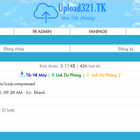
FB ADMIN
FANPAGE
Đăng nhập
Đăng ký
Kích thước:
3.11 KB
|
426
lượt tải
Tải Về Máy
|
Link Dự Phòng
|
Link Dự Phòng 2
on/x-zip-compressed
, 09:38 AM
- Bởi:
Khách
(0 lượt).