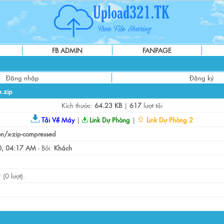
FB ADMIN
FANPAGE
Đăng nhập
Đăng ký
e.zip
Kích thước:
64.23 KB
|
617
lượt tải
Tải Về Máy
|
Link Dự Phòng
|
Link Dự Phòng 2
on/x-zip-compressed
, 04:17 AM
- Bởi:
Khách
(0 lượt).