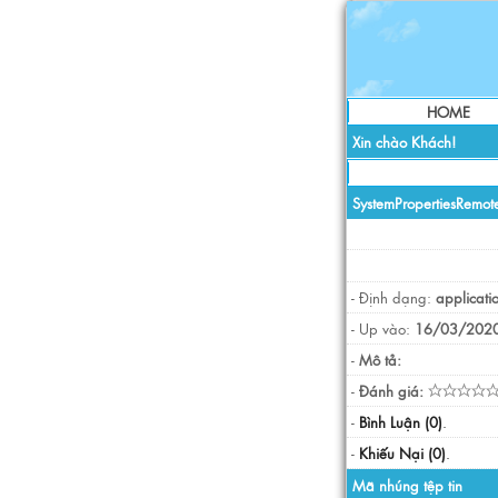
HOME
Xin chào Khách!
SystemPropertiesRemot
- Định dạng:
applicati
- Up vào:
16/03/2020
-
Mô tả:
-
Đánh giá:
-
Bình Luận (0)
.
-
Khiếu Nại (0)
.
Mã nhúng tệp tin