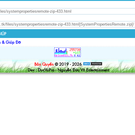
IÚP
n & Giúp Đỡ
Bản Quyền
© 2019 - 2026
Dev : DucVuPro - Nguyễn Đức Vũ Entertainment