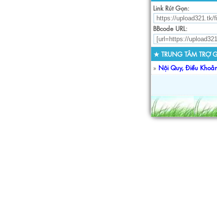
Link Rút Gọn:
BBcode URL:
★ TRUNG TÂM TRỢ G
»
Nội Quy, Điều Khoả