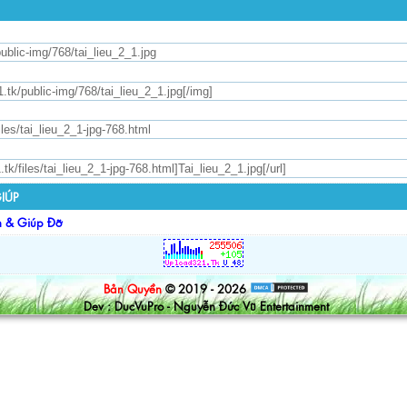
IÚP
n & Giúp Đỡ
Bản Quyền
© 2019 - 2026
Dev : DucVuPro - Nguyễn Đức Vũ Entertainment