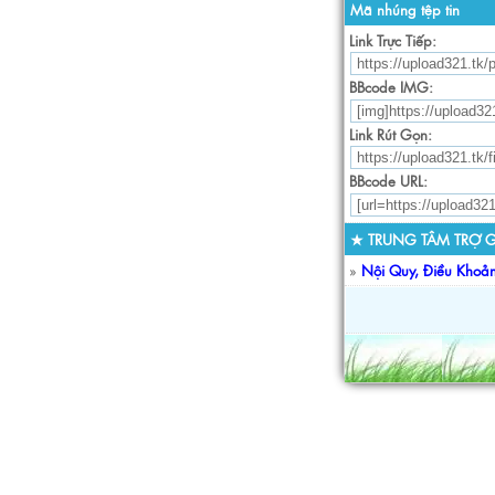
Mã nhúng tệp tin
Link Trực Tiếp:
BBcode IMG:
Link Rút Gọn:
BBcode URL:
★ TRUNG TÂM TRỢ G
»
Nội Quy, Điều Khoả