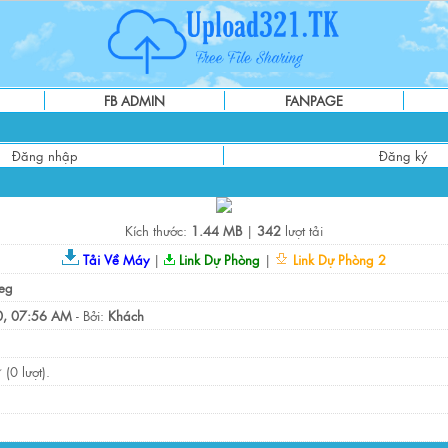
FB ADMIN
FANPAGE
Đăng nhập
Đăng ký
Kích thước:
1.44 MB
|
342
lượt tải
Tải Về Máy
|
Link Dự Phòng
|
Link Dự Phòng 2
eg
, 07:56 AM
- Bởi:
Khách
(0 lượt).