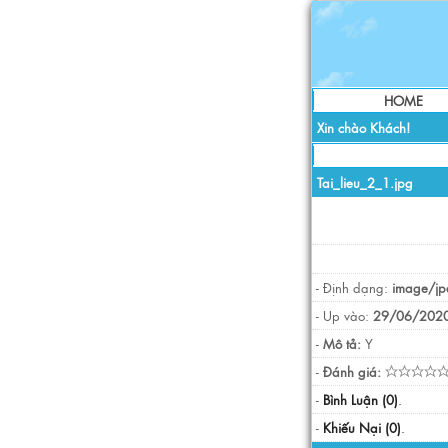
HOME
Xin chào Khách!
Tai_lieu_2_1.jpg
- Định dạng:
image/jp
- Up vào:
29/06/2020
-
Mô tả:
Y
-
Đánh giá:
-
Bình Luận (0)
.
-
Khiếu Nại (0)
.