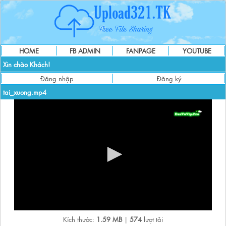
HOME
FB ADMIN
FANPAGE
YOUTUBE
Xin chào Khách!
Đăng nhập
Đăng ký
tai_xuong.mp4
Kích thước:
1.59 MB
|
574
lượt tải