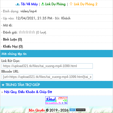
Tải Về Máy
|
Link Dự Phòng
|
Link Dự Phòng 2
- Định dạng:
video/mp4
- Up vào:
12/04/2021, 21:35 PM
- Bởi:
Khách
-
Mô tả:
-
Đánh giá:
(0 lượt).
-
Bình Luận (0)
.
-
Khiếu Nại (0)
.
Mã nhúng tệp tin
Link Rút Gọn:
BBcode URL:
★ TRUNG TÂM TRỢ GIÚP
»
Nội Quy, Điều Khoản & Giúp Đỡ
Bản Quyền
© 2019 - 2026