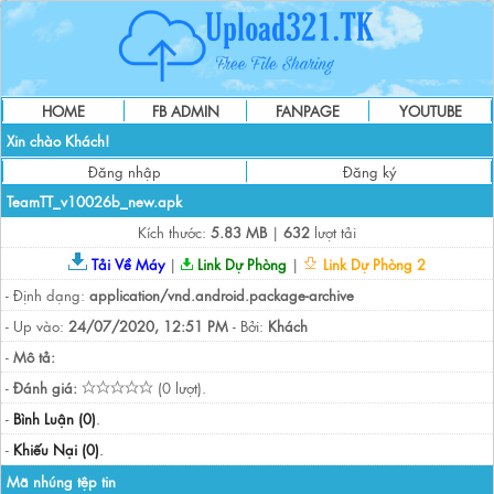
HOME
FB ADMIN
FANPAGE
YOUTUBE
Xin chào Khách!
Đăng nhập
Đăng ký
TeamTT_v10026b_new.apk
Kích thước:
5.83 MB
|
632
lượt tải
Tải Về Máy
|
Link Dự Phòng
|
Link Dự Phòng 2
- Định dạng:
application/vnd.android.package-archive
- Up vào:
24/07/2020, 12:51 PM
- Bởi:
Khách
-
Mô tả:
-
Đánh giá:
(0 lượt).
-
Bình Luận (0)
.
-
Khiếu Nại (0)
.
Mã nhúng tệp tin