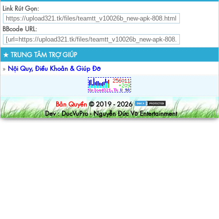
Link Rút Gọn:
BBcode URL:
★ TRUNG TÂM TRỢ GIÚP
»
Nội Quy, Điều Khoản & Giúp Đỡ
Bản Quyền
© 2019 - 2026
Dev : DucVuPro - Nguyễn Đức Vũ Entertainment