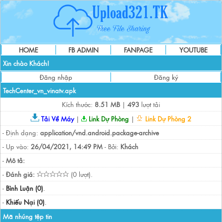
HOME
FB ADMIN
FANPAGE
YOUTUBE
Xin chào Khách!
Đăng nhập
Đăng ký
TechCenter_vn_vinatv.apk
Kích thước:
8.51 MB
|
493
lượt tải
Tải Về Máy
|
Link Dự Phòng
|
Link Dự Phòng 2
- Định dạng:
application/vnd.android.package-archive
- Up vào:
26/04/2021, 14:49 PM
- Bởi:
Khách
-
Mô tả:
-
Đánh giá:
(0 lượt).
-
Bình Luận (0)
.
-
Khiếu Nại (0)
.
Mã nhúng tệp tin