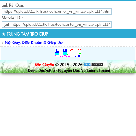
Link Rút Gọn:
BBcode URL:
★ TRUNG TÂM TRỢ GIÚP
»
Nội Quy, Điều Khoản & Giúp Đỡ
Bản Quyền
© 2019 - 2026
Dev : DucVuPro - Nguyễn Đức Vũ Entertainment