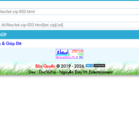
IÚP
n & Giúp Đỡ
Bản Quyền
© 2019 - 2026
Dev : DucVuPro - Nguyễn Đức Vũ Entertainment