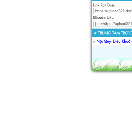
Link Rút Gọn:
BBcode URL:
★ TRUNG TÂM TRỢ G
»
Nội Quy, Điều Khoả