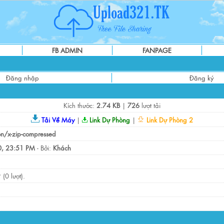
FB ADMIN
FANPAGE
Đăng nhập
Đăng ký
Kích thước:
2.74 KB
|
726
lượt tải
Tải Về Máy
|
Link Dự Phòng
|
Link Dự Phòng 2
on/x-zip-compressed
, 23:51 PM
- Bởi:
Khách
(0 lượt).