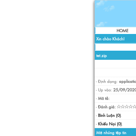
HOME
Xin chào Khách!
tet.zip
- Định dạng:
applicati
- Up vào:
25/09/2020
-
Mô tả:
-
Đánh giá:
-
Bình Luận (0)
.
-
Khiếu Nại (0)
.
Mã nhúng tệp tin