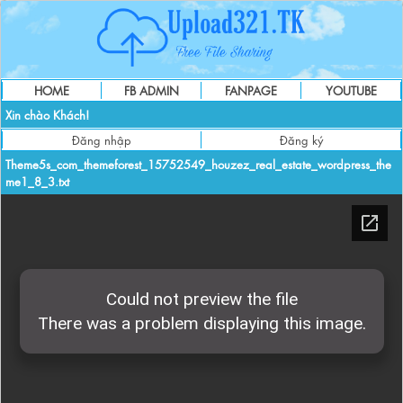
HOME
FB ADMIN
FANPAGE
YOUTUBE
Xin chào Khách!
Đăng nhập
Đăng ký
Theme5s_com_themeforest_15752549_houzez_real_estate_wordpress_the
me1_8_3.txt