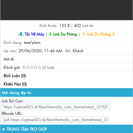
Kích thước:
133 B
|
402
lượt tải
Tải Về Máy
|
Link Dự Phòng
|
Link Dự Phòng 2
- Định dạng:
text/plain
- Up vào:
29/06/2020, 11:46 AM
- Bởi:
Khách
-
Mô tả:
-
Đánh giá:
(0 lượt).
-
Bình Luận (0)
.
-
Khiếu Nại (0)
.
Mã nhúng tệp tin
Link Rút Gọn:
BBcode URL:
★ TRUNG TÂM TRỢ GIÚP