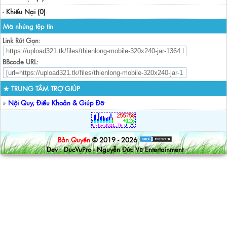
-
Khiếu Nại (0)
.
Mã nhúng tệp tin
Link Rút Gọn:
BBcode URL:
★ TRUNG TÂM TRỢ GIÚP
»
Nội Quy, Điều Khoản & Giúp Đỡ
Bản Quyền
© 2019 - 2026
Dev : DucVuPro - Nguyễn Đức Vũ Entertainment