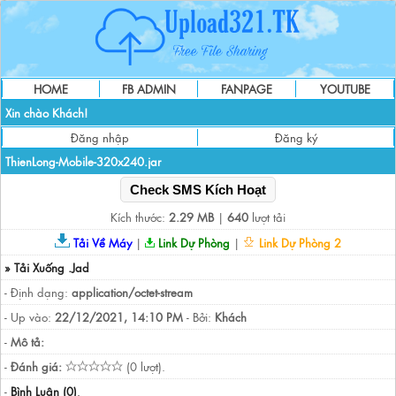
HOME
FB ADMIN
FANPAGE
YOUTUBE
Xin chào Khách!
Đăng nhập
Đăng ký
ThienLong-Mobile-320x240.jar
Check SMS Kích Hoạt
Kích thước:
2.29 MB
|
640
lượt tải
Tải Về Máy
|
Link Dự Phòng
|
Link Dự Phòng 2
» Tải Xuống .Jad
- Định dạng:
application/octet-stream
- Up vào:
22/12/2021, 14:10 PM
- Bởi:
Khách
-
Mô tả:
-
Đánh giá:
(0 lượt).
-
Bình Luận (0)
.