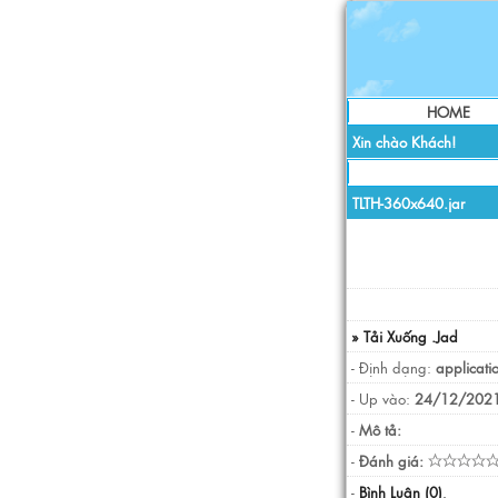
HOME
Xin chào Khách!
TLTH-360x640.jar
» Tải Xuống .Jad
- Định dạng:
applicati
- Up vào:
24/12/2021
-
Mô tả:
-
Đánh giá:
-
Bình Luận (0)
.