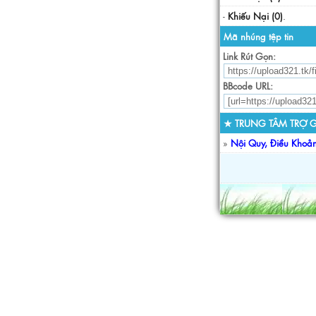
-
Khiếu Nại (0)
.
Mã nhúng tệp tin
Link Rút Gọn:
BBcode URL:
★ TRUNG TÂM TRỢ G
»
Nội Quy, Điều Khoả