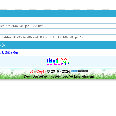
IÚP
n & Giúp Đỡ
Bản Quyền
© 2019 - 2026
Dev : DucVuPro - Nguyễn Đức Vũ Entertainment