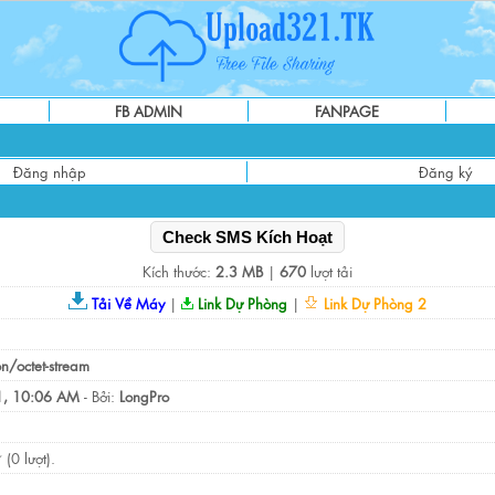
FB ADMIN
FANPAGE
Đăng nhập
Đăng ký
Check SMS Kích Hoạt
Kích thước:
2.3 MB
|
670
lượt tải
Tải Về Máy
|
Link Dự Phòng
|
Link Dự Phòng 2
on/octet-stream
, 10:06 AM
- Bởi:
LongPro
(0 lượt).