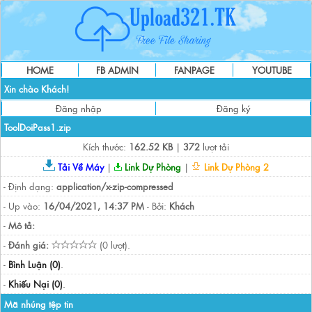
HOME
FB ADMIN
FANPAGE
YOUTUBE
Xin chào Khách!
Đăng nhập
Đăng ký
ToolDoiPass1.zip
Kích thước:
162.52 KB
|
372
lượt tải
Tải Về Máy
|
Link Dự Phòng
|
Link Dự Phòng 2
- Định dạng:
application/x-zip-compressed
- Up vào:
16/04/2021, 14:37 PM
- Bởi:
Khách
-
Mô tả:
-
Đánh giá:
(0 lượt).
-
Bình Luận (0)
.
-
Khiếu Nại (0)
.
Mã nhúng tệp tin