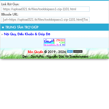
Link Rút Gọn:
BBcode URL:
★ TRUNG TÂM TRỢ GIÚP
»
Nội Quy, Điều Khoản & Giúp Đỡ
Bản Quyền
© 2019 - 2026
Dev : DucVuPro - Nguyễn Đức Vũ Entertainment