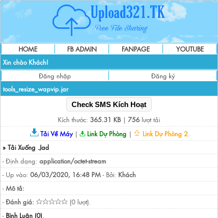
HOME
FB ADMIN
FANPAGE
YOUTUBE
Xin chào Khách!
Đăng nhập
Đăng ký
tools_resize_wapvip.jar
Check SMS Kích Hoạt
Kích thước:
365.31 KB
|
756
lượt tải
Tải Về Máy
|
Link Dự Phòng
|
Link Dự Phòng 2
» Tải Xuống .Jad
- Định dạng:
application/octet-stream
- Up vào:
06/03/2020, 16:48 PM
- Bởi:
Khách
-
Mô tả:
-
Đánh giá:
(0 lượt).
-
Bình Luận (0)
.