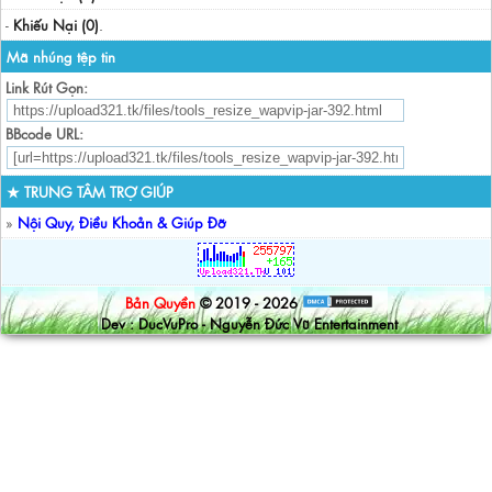
-
Khiếu Nại (0)
.
Mã nhúng tệp tin
Link Rút Gọn:
BBcode URL:
★ TRUNG TÂM TRỢ GIÚP
»
Nội Quy, Điều Khoản & Giúp Đỡ
Bản Quyền
© 2019 - 2026
Dev : DucVuPro - Nguyễn Đức Vũ Entertainment