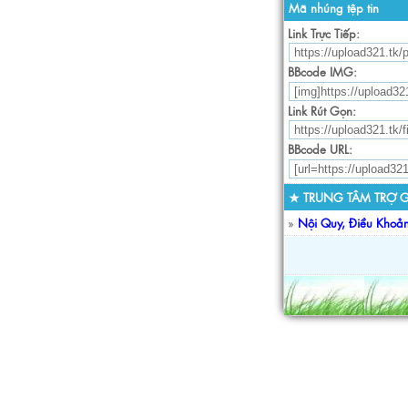
Mã nhúng tệp tin
Link Trực Tiếp:
BBcode IMG:
Link Rút Gọn:
BBcode URL:
★ TRUNG TÂM TRỢ G
»
Nội Quy, Điều Khoả