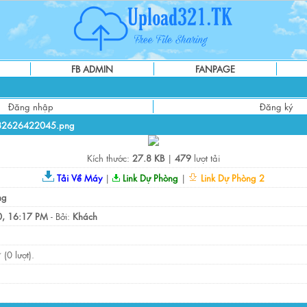
FB ADMIN
FANPAGE
Đăng nhập
Đăng ký
t_82626422045.png
Kích thước:
27.8 KB
|
479
lượt tải
Tải Về Máy
|
Link Dự Phòng
|
Link Dự Phòng 2
ng
, 16:17 PM
- Bởi:
Khách
(0 lượt).