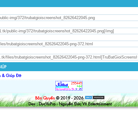
IÚP
n & Giúp Đỡ
Bản Quyền
© 2019 - 2026
Dev : DucVuPro - Nguyễn Đức Vũ Entertainment