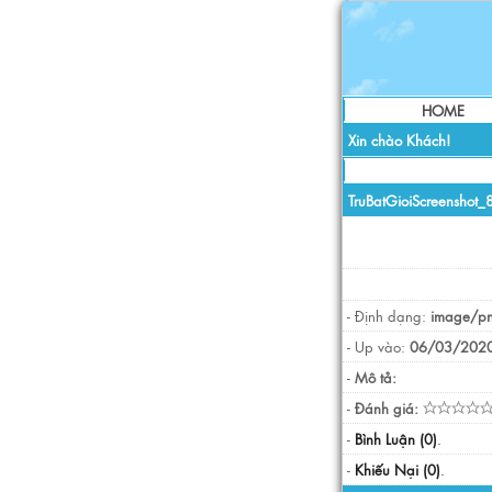
HOME
Xin chào Khách!
TruBatGioiScreensho
- Định dạng:
image/p
- Up vào:
06/03/2020
-
Mô tả:
-
Đánh giá:
-
Bình Luận (0)
.
-
Khiếu Nại (0)
.