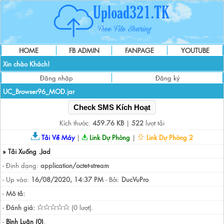
HOME
FB ADMIN
FANPAGE
YOUTUBE
Xin chào Khách!
Đăng nhập
Đăng ký
UC_Browser96_MOD.jar
Check SMS Kích Hoạt
Kích thước:
459.76 KB
|
522
lượt tải
Tải Về Máy
|
Link Dự Phòng
|
Link Dự Phòng 2
» Tải Xuống .Jad
- Định dạng:
application/octet-stream
- Up vào:
16/08/2020, 14:37 PM
- Bởi:
DucVuPro
-
Mô tả:
-
Đánh giá:
(0 lượt).
-
Bình Luận (0)
.