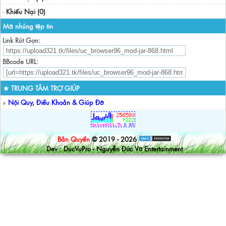
-
Khiếu Nại (0)
.
Mã nhúng tệp tin
Link Rút Gọn:
BBcode URL:
★ TRUNG TÂM TRỢ GIÚP
»
Nội Quy, Điều Khoản & Giúp Đỡ
Bản Quyền
© 2019 - 2026
Dev : DucVuPro - Nguyễn Đức Vũ Entertainment