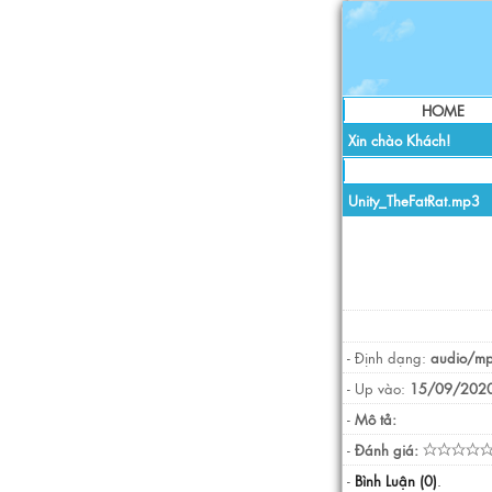
HOME
Xin chào Khách!
Unity_TheFatRat.mp3
- Định dạng:
audio/m
- Up vào:
15/09/2020
-
Mô tả:
-
Đánh giá:
-
Bình Luận (0)
.