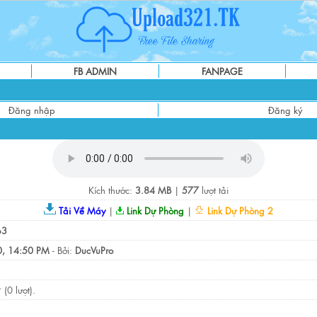
FB ADMIN
FANPAGE
Đăng nhập
Đăng ký
Kích thước:
3.84 MB
|
577
lượt tải
Tải Về Máy
|
Link Dự Phòng
|
Link Dự Phòng 2
p3
, 14:50 PM
- Bởi:
DucVuPro
(0 lượt).