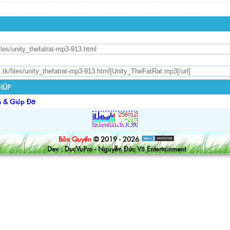
IÚP
n & Giúp Đỡ
Bản Quyền
© 2019 - 2026
Dev : DucVuPro - Nguyễn Đức Vũ Entertainment