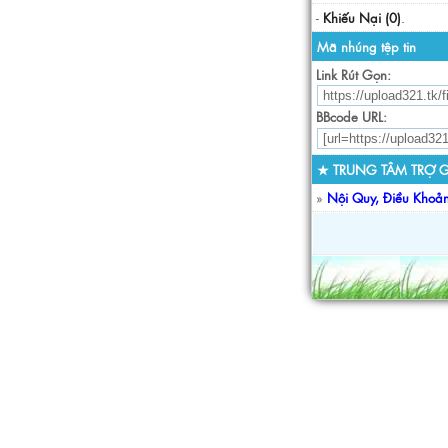
-
Khiếu Nại (0)
.
Mã nhúng tệp tin
Link Rút Gọn:
BBcode URL:
★ TRUNG TÂM TRỢ G
»
Nội Quy, Điều Khoả