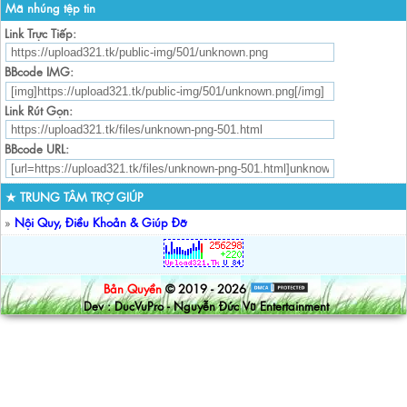
Mã nhúng tệp tin
Link Trực Tiếp:
BBcode IMG:
Link Rút Gọn:
BBcode URL:
★ TRUNG TÂM TRỢ GIÚP
»
Nội Quy, Điều Khoản & Giúp Đỡ
Bản Quyền
© 2019 - 2026
Dev : DucVuPro - Nguyễn Đức Vũ Entertainment