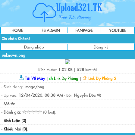
HOME
FB ADMIN
FANPAGE
YOUTUBE
Xin chào Khách!
Đăng nhập
Đăng ký
unknown.png
Kích thước:
1.02 KB
|
528
lượt tải
Tải Về Máy
|
Link Dự Phòng
|
Link Dự Phòng 2
- Định dạng:
image/png
- Up vào:
12/04/2020, 08:38 AM
- Bởi:
Nguyễn Đức Vũ
-
Mô tả:
-
Đánh giá:
(0 lượt).
-
Bình Luận (0)
.
-
Khiếu Nại (0)
.