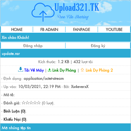
HOME
FB ADMIN
FANPAGE
YOUTUBE
Xin chào Khách!
Đăng nhập
Đăng ký
update.rar
Kích thước:
1.2 KB
|
432
lượt tải
Tải Về Máy
|
Link Dự Phòng
|
Link Dự Phòng 2
- Định dạng:
application/octet-stream
- Up vào:
10/03/2021, 22:19 PM
- Bởi:
Xx4everxX
-
Mô tả:
-
Đánh giá:
(0 lượt).
-
Bình Luận (0)
.
-
Khiếu Nại (0)
.
Mã nhúng tệp tin