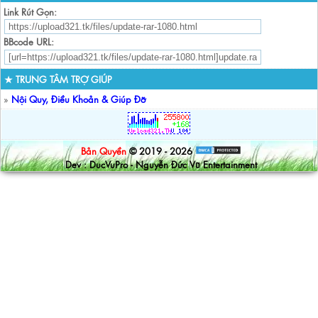
Link Rút Gọn:
BBcode URL:
★ TRUNG TÂM TRỢ GIÚP
»
Nội Quy, Điều Khoản & Giúp Đỡ
Bản Quyền
© 2019 - 2026
Dev : DucVuPro - Nguyễn Đức Vũ Entertainment