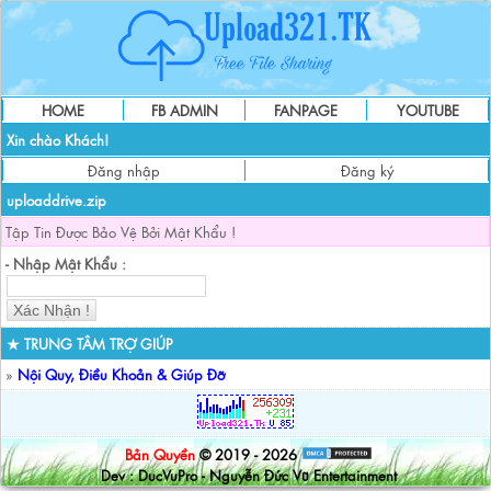
HOME
FB ADMIN
FANPAGE
YOUTUBE
Xin chào Khách!
Đăng nhập
Đăng ký
uploaddrive.zip
Tập Tin Được Bảo Vệ Bởi Mật Khẩu !
- Nhập Mật Khẩu :
★ TRUNG TÂM TRỢ GIÚP
»
Nội Quy, Điều Khoản & Giúp Đỡ
Bản Quyền
© 2019 - 2026
Dev : DucVuPro - Nguyễn Đức Vũ Entertainment