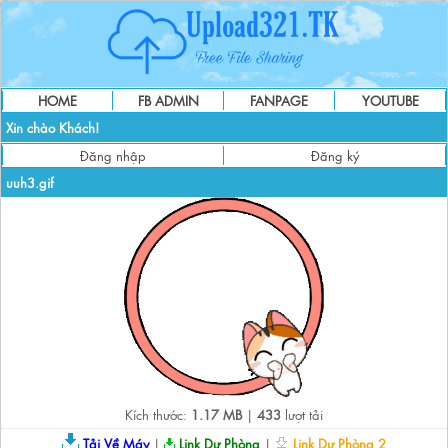
HOME
FB ADMIN
FANPAGE
YOUTUBE
Xin chào Khách!
Đăng nhập
Đăng ký
uuh3.gif
Kích thước:
1.17 MB
|
433
lượt tải
Tải Về Máy
|
Link Dự Phòng
|
Link Dự Phòng 2