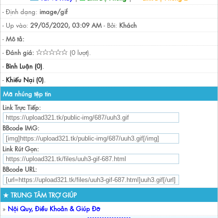
- Định dạng:
image/gif
- Up vào:
29/05/2020, 03:09 AM
- Bởi:
Khách
-
Mô tả:
-
Đánh giá:
(0 lượt).
-
Bình Luận (0)
.
-
Khiếu Nại (0)
.
Mã nhúng tệp tin
Link Trực Tiếp:
BBcode IMG:
Link Rút Gọn:
BBcode URL:
★ TRUNG TÂM TRỢ GIÚP
»
Nội Quy, Điều Khoản & Giúp Đỡ