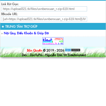
Link Rút Gọn:
BBcode URL:
★ TRUNG TÂM TRỢ GIÚP
»
Nội Quy, Điều Khoản & Giúp Đỡ
Bản Quyền
© 2019 - 2026
Dev : DucVuPro - Nguyễn Đức Vũ Entertainment