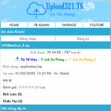
HOME
FB ADMIN
FANPAGE
YOUTUBE
Xin chào Khách!
Đăng nhập
Đăng ký
UVNBenXuan_R.zip
Kích thước:
39.54 KB
|
787
lượt tải
Tải Về Máy
|
Link Dự Phòng
|
Link Dự Phòng 2
- Định dạng:
application/zip
- Up vào:
01/05/2020, 13:23 PM
- Bởi:
Khách
-
Mô tả:
-
Đánh giá:
(0 lượt).
-
Bình Luận (0)
.
-
Khiếu Nại (0)
.
Mã nhúng tệp tin