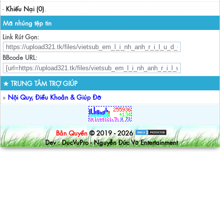
-
Khiếu Nại (0)
.
Mã nhúng tệp tin
Link Rút Gọn:
BBcode URL:
★ TRUNG TÂM TRỢ GIÚP
»
Nội Quy, Điều Khoản & Giúp Đỡ
Bản Quyền
© 2019 - 2026
Dev : DucVuPro - Nguyễn Đức Vũ Entertainment