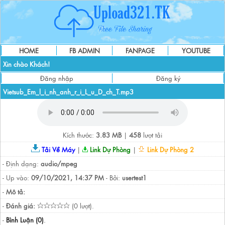
HOME
FB ADMIN
FANPAGE
YOUTUBE
Xin chào Khách!
Đăng nhập
Đăng ký
Vietsub_Em_l_i_nh_anh_r_i_L_u_D_ch_T.mp3
Kích thước:
3.83 MB
|
458
lượt tải
Tải Về Máy
|
Link Dự Phòng
|
Link Dự Phòng 2
- Định dạng:
audio/mpeg
- Up vào:
09/10/2021, 14:37 PM
- Bởi:
usertest1
-
Mô tả:
-
Đánh giá:
(0 lượt).
-
Bình Luận (0)
.