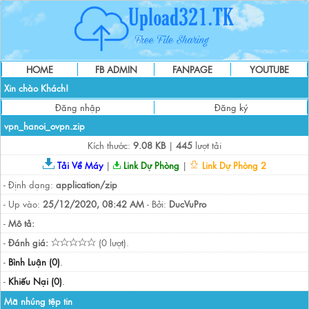
HOME
FB ADMIN
FANPAGE
YOUTUBE
Xin chào Khách!
Đăng nhập
Đăng ký
vpn_hanoi_ovpn.zip
Kích thước:
9.08 KB
|
445
lượt tải
Tải Về Máy
|
Link Dự Phòng
|
Link Dự Phòng 2
- Định dạng:
application/zip
- Up vào:
25/12/2020, 08:42 AM
- Bởi:
DucVuPro
-
Mô tả:
-
Đánh giá:
(0 lượt).
-
Bình Luận (0)
.
-
Khiếu Nại (0)
.
Mã nhúng tệp tin