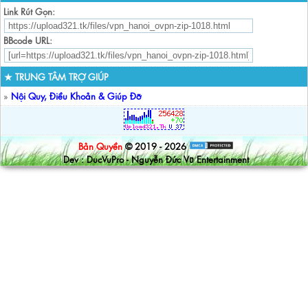
Link Rút Gọn:
BBcode URL:
★ TRUNG TÂM TRỢ GIÚP
»
Nội Quy, Điều Khoản & Giúp Đỡ
Bản Quyền
© 2019 - 2026
Dev : DucVuPro - Nguyễn Đức Vũ Entertainment