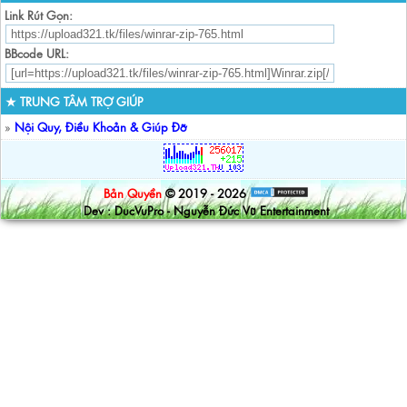
Link Rút Gọn:
BBcode URL:
★ TRUNG TÂM TRỢ GIÚP
»
Nội Quy, Điều Khoản & Giúp Đỡ
Bản Quyền
© 2019 - 2026
Dev : DucVuPro - Nguyễn Đức Vũ Entertainment