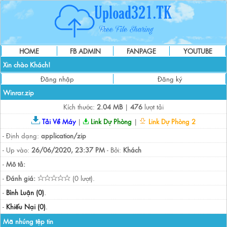
HOME
FB ADMIN
FANPAGE
YOUTUBE
Xin chào Khách!
Đăng nhập
Đăng ký
Winrar.zip
Kích thước:
2.04 MB
|
476
lượt tải
Tải Về Máy
|
Link Dự Phòng
|
Link Dự Phòng 2
- Định dạng:
application/zip
- Up vào:
26/06/2020, 23:37 PM
- Bởi:
Khách
-
Mô tả:
-
Đánh giá:
(0 lượt).
-
Bình Luận (0)
.
-
Khiếu Nại (0)
.
Mã nhúng tệp tin