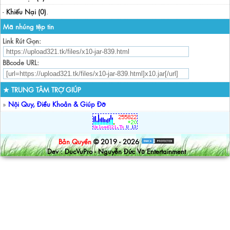
-
Khiếu Nại (0)
.
Mã nhúng tệp tin
Link Rút Gọn:
BBcode URL:
★ TRUNG TÂM TRỢ GIÚP
»
Nội Quy, Điều Khoản & Giúp Đỡ
Bản Quyền
© 2019 - 2026
Dev : DucVuPro - Nguyễn Đức Vũ Entertainment