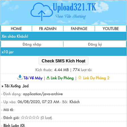
HOME
FB ADMIN
FANPAGE
YOUTUBE
Xin chào Khách!
Đăng nhập
Đăng ký
x10.jar
Check SMS Kích Hoạt
Kích thước:
4.44 MB
|
774
lượt tải
Tải Về Máy
|
Link Dự Phòng
|
Link Dự Phòng 2
» Tải Xuống .Jad
- Định dạng:
application/java-archive
- Up vào:
06/08/2020, 07:23 AM
- Bởi:
Khách
-
Mô tả:
-
Đánh giá:
(0 lượt).
-
Bình Luận (0)
.