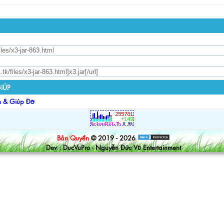
IÚP
n & Giúp Đỡ
Bản Quyền
© 2019 - 2026
Dev : DucVuPro - Nguyễn Đức Vũ Entertainment