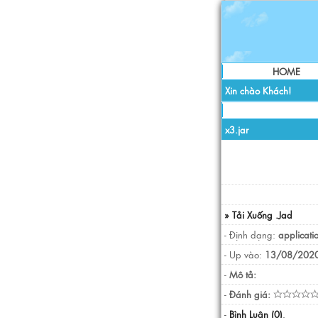
HOME
Xin chào Khách!
x3.jar
» Tải Xuống .Jad
- Định dạng:
applicati
- Up vào:
13/08/2020
-
Mô tả:
-
Đánh giá:
-
Bình Luận (0)
.