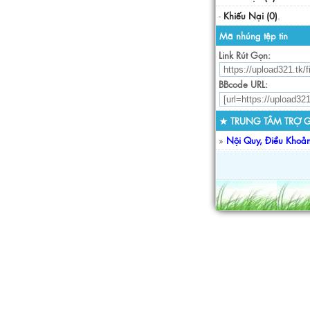
-
Khiếu Nại (0)
.
Mã nhúng tệp tin
Link Rút Gọn:
BBcode URL:
★ TRUNG TÂM TRỢ G
»
Nội Quy, Điều Khoả