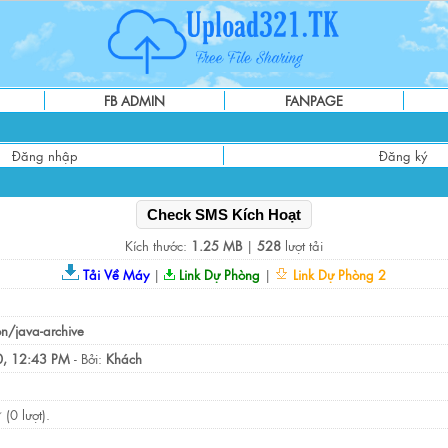
FB ADMIN
FANPAGE
Đăng nhập
Đăng ký
Check SMS Kích Hoạt
Kích thước:
1.25 MB
|
528
lượt tải
Tải Về Máy
|
Link Dự Phòng
|
Link Dự Phòng 2
on/java-archive
, 12:43 PM
- Bởi:
Khách
(0 lượt).