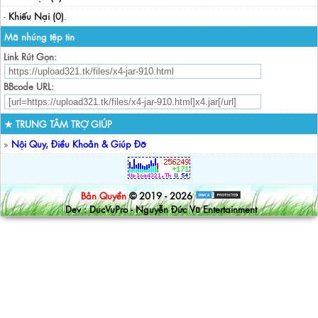
-
Khiếu Nại (0)
.
Mã nhúng tệp tin
Link Rút Gọn:
BBcode URL:
★ TRUNG TÂM TRỢ GIÚP
»
Nội Quy, Điều Khoản & Giúp Đỡ
Bản Quyền
© 2019 - 2026
Dev : DucVuPro - Nguyễn Đức Vũ Entertainment