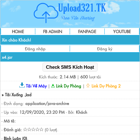
HOME
FB ADMIN
FANPAGE
YOUTUBE
Xin chào Khách!
Đăng nhập
Đăng ký
x4.jar
Check SMS Kích Hoạt
Kích thước:
2.14 MB
|
600
lượt tải
Tải Về Máy
|
Link Dự Phòng
|
Link Dự Phòng 2
» Tải Xuống .Jad
- Định dạng:
application/java-archive
- Up vào:
12/09/2020, 23:20 PM
- Bởi:
Khách
-
Mô tả:
-
Đánh giá:
(0 lượt).
-
Bình Luận (0)
.