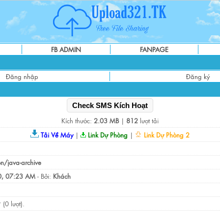
FB ADMIN
FANPAGE
Đăng nhập
Đăng ký
Check SMS Kích Hoạt
Kích thước:
2.03 MB
|
812
lượt tải
Tải Về Máy
|
Link Dự Phòng
|
Link Dự Phòng 2
on/java-archive
, 07:23 AM
- Bởi:
Khách
(0 lượt).