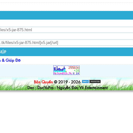
IÚP
n & Giúp Đỡ
Bản Quyền
© 2019 - 2026
Dev : DucVuPro - Nguyễn Đức Vũ Entertainment