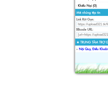
-
Khiếu Nại (0)
.
Mã nhúng tệp tin
Link Rút Gọn:
BBcode URL:
★ TRUNG TÂM TRỢ G
»
Nội Quy, Điều Khoả