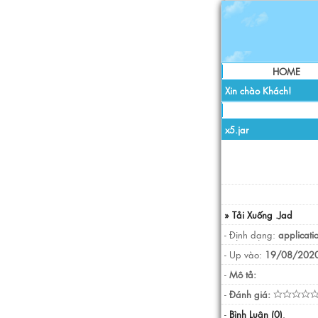
HOME
Xin chào Khách!
x5.jar
» Tải Xuống .Jad
- Định dạng:
applicati
- Up vào:
19/08/2020
-
Mô tả:
-
Đánh giá:
-
Bình Luận (0)
.