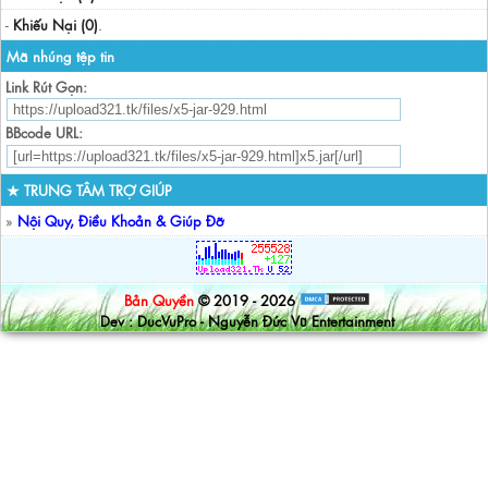
-
Khiếu Nại (0)
.
Mã nhúng tệp tin
Link Rút Gọn:
BBcode URL:
★ TRUNG TÂM TRỢ GIÚP
»
Nội Quy, Điều Khoản & Giúp Đỡ
Bản Quyền
© 2019 - 2026
Dev : DucVuPro - Nguyễn Đức Vũ Entertainment