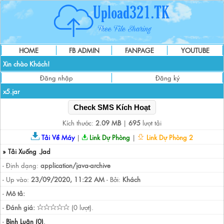
HOME
FB ADMIN
FANPAGE
YOUTUBE
Xin chào Khách!
Đăng nhập
Đăng ký
x5.jar
Check SMS Kích Hoạt
Kích thước:
2.09 MB
|
695
lượt tải
Tải Về Máy
|
Link Dự Phòng
|
Link Dự Phòng 2
» Tải Xuống .Jad
- Định dạng:
application/java-archive
- Up vào:
23/09/2020, 11:22 AM
- Bởi:
Khách
-
Mô tả:
-
Đánh giá:
(0 lượt).
-
Bình Luận (0)
.