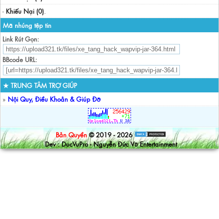
-
Khiếu Nại (0)
.
Mã nhúng tệp tin
Link Rút Gọn:
BBcode URL:
★ TRUNG TÂM TRỢ GIÚP
»
Nội Quy, Điều Khoản & Giúp Đỡ
Bản Quyền
© 2019 - 2026
Dev : DucVuPro - Nguyễn Đức Vũ Entertainment