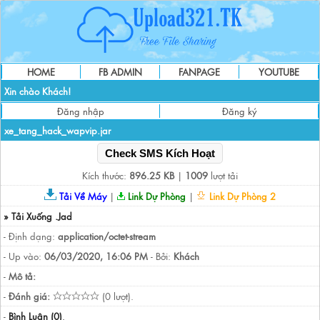
HOME
FB ADMIN
FANPAGE
YOUTUBE
Xin chào Khách!
Đăng nhập
Đăng ký
xe_tang_hack_wapvip.jar
Check SMS Kích Hoạt
Kích thước:
896.25 KB
|
1009
lượt tải
Tải Về Máy
|
Link Dự Phòng
|
Link Dự Phòng 2
» Tải Xuống .Jad
- Định dạng:
application/octet-stream
- Up vào:
06/03/2020, 16:06 PM
- Bởi:
Khách
-
Mô tả:
-
Đánh giá:
(0 lượt).
-
Bình Luận (0)
.